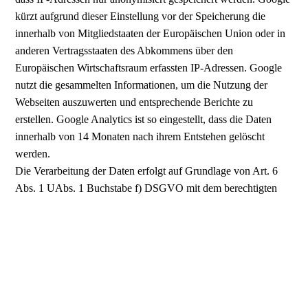
kürzt aufgrund dieser Einstellung vor der Speicherung die
innerhalb von Mitgliedstaaten der Europäischen Union oder in
anderen Vertragsstaaten des Abkommens über den
Europäischen Wirtschaftsraum erfassten IP-Adressen. Google
nutzt die gesammelten Informationen, um die Nutzung der
Webseiten auszuwerten und entsprechende Berichte zu
erstellen. Google Analytics ist so eingestellt, dass die Daten
innerhalb von 14 Monaten nach ihrem Entstehen gelöscht
werden.
Die Verarbeitung der Daten erfolgt auf Grundlage von Art. 6
Abs. 1 UAbs. 1 Buchstabe f) DSGVO mit dem berechtigten
Interesse an der Verbesserung dieses Websiteangebots.
Das Setzen des Analytics-Cookies lässt sich verhindern, indem
der Browser so eingestellt wird, dass dieser alle Cookies
ablehnt. Möglicherweise beeinträchtigt das jedoch die
Nutzungsmöglichkeiten dieser Website. Die Erfassung von
Daten durch Google kann außerdem die Installation des